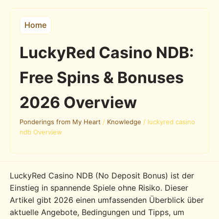
Home
LuckyRed Casino NDB:
Free Spins & Bonuses
2026 Overview
Ponderings from My Heart
/
Knowledge
/
luckyred casino
ndb Overview
LuckyRed Casino NDB (No Deposit Bonus) ist der
Einstieg in spannende Spiele ohne Risiko. Dieser
Artikel gibt 2026 einen umfassenden Überblick über
aktuelle Angebote, Bedingungen und Tipps, um