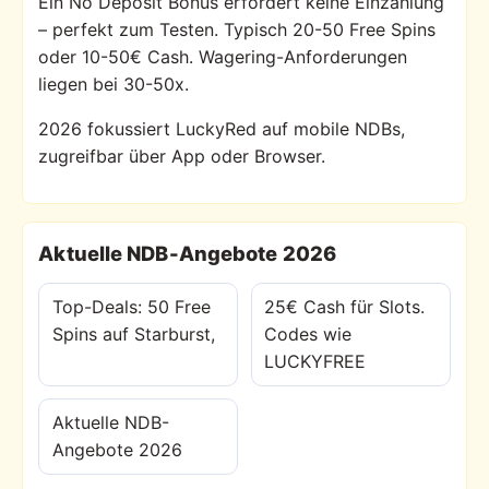
Ein No Deposit Bonus erfordert keine Einzahlung
– perfekt zum Testen. Typisch 20-50 Free Spins
oder 10-50€ Cash. Wagering-Anforderungen
liegen bei 30-50x.
2026 fokussiert LuckyRed auf mobile NDBs,
zugreifbar über App oder Browser.
Aktuelle NDB-Angebote 2026
Top-Deals: 50 Free
25€ Cash für Slots.
Spins auf Starburst,
Codes wie
LUCKYFREE
Aktuelle NDB-
Angebote 2026