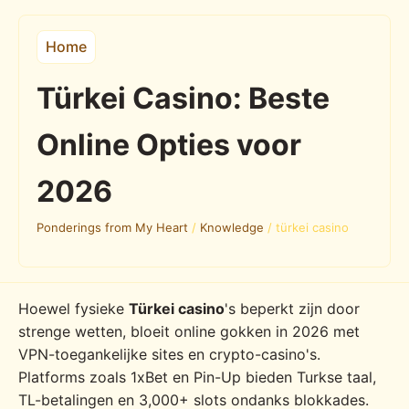
Home
Türkei Casino: Beste
Online Opties voor
2026
Ponderings from My Heart
/
Knowledge
/
türkei casino
Hoewel fysieke
Türkei casino
's beperkt zijn door
strenge wetten, bloeit online gokken in 2026 met
VPN-toegankelijke sites en crypto-casino's.
Platforms zoals 1xBet en Pin-Up bieden Turkse taal,
TL-betalingen en 3,000+ slots ondanks blokkades.