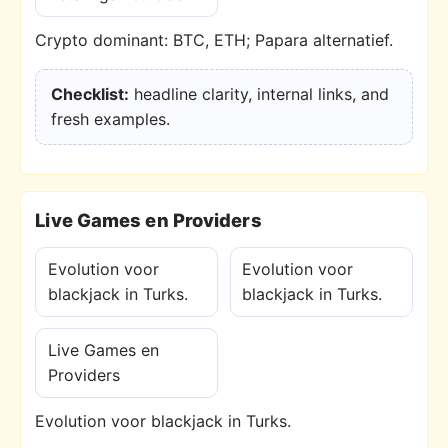
Crypto dominant: BTC, ETH; Papara alternatief.
Checklist:
headline clarity, internal links, and
fresh examples.
Live Games en Providers
Evolution voor
Evolution voor
blackjack in Turks.
blackjack in Turks.
Live Games en
Providers
Evolution voor blackjack in Turks.