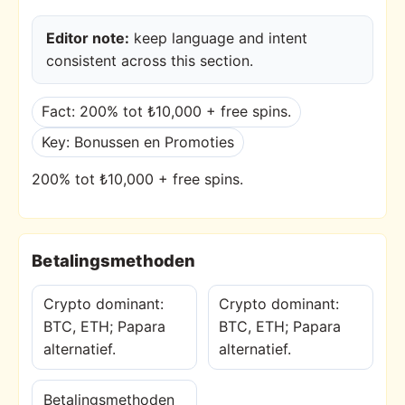
Editor note:
keep language and intent
consistent across this section.
Fact: 200% tot ₺10,000 + free spins.
Key: Bonussen en Promoties
200% tot ₺10,000 + free spins.
Betalingsmethoden
Crypto dominant:
Crypto dominant:
BTC, ETH; Papara
BTC, ETH; Papara
alternatief.
alternatief.
Betalingsmethoden