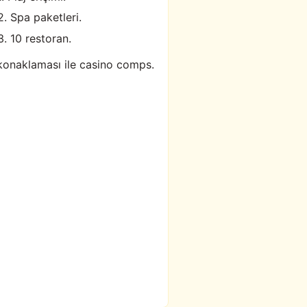
2. Spa paketleri.
3. 10 restoran.
konaklaması ile casino comps.