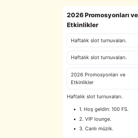
2026 Promosyonları v
Etkinlikler
Haftalık slot turnuvaları.
Haftalık slot turnuvaları.
2026 Promosyonları ve
Etkinlikler
Haftalık slot turnuvaları.
1. Hoş geldin: 100 FS.
2. VIP lounge.
3. Canlı müzik.