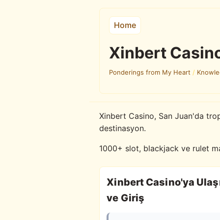
Home
Xinbert Casin
Ponderings from My Heart
/
Knowle
Xinbert Casino, San Juan'da trop
destinasyon.
1000+ slot, blackjack ve rulet ma
Xinbert Casino'ya Ula
ve Giriş